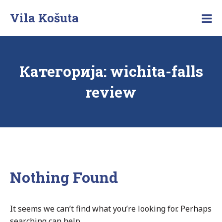
Skip
Vila Košuta
to
Posebna
content
vila
na
Zlatiboru
Категорија:
wichita-falls
review
Nothing Found
It seems we can’t find what you’re looking for. Perhaps
searching can help.