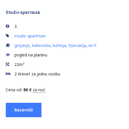
Studio apartman
3
studio apartman
grejanje
,
kablovska
,
kuhinja
,
trpezarija
,
wi-fi
pogled na planinu
22m²
2 Krevet za jednu osobu
Cena od:
80
€
za noć
Rezerviši