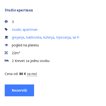
Studio apartman
3
studio apartman
grejanje
,
kablovska
,
kuhinja
,
trpezarija
,
wi-fi
pogled na planinu
22m²
2 Krevet za jednu osobu
Cena od:
80
€
za noć
Rezerviši