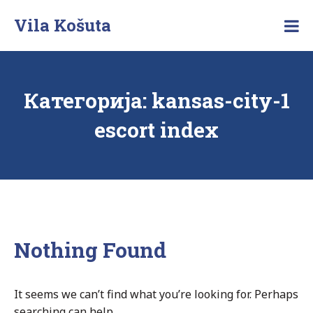
Skip
Vila Košuta
to
Posebna
content
vila
na
Zlatiboru
Категорија:
kansas-city-1
escort index
Nothing Found
It seems we can’t find what you’re looking for. Perhaps
searching can help.