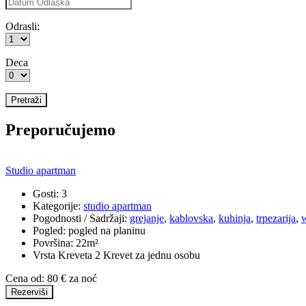
Odrasli:
Deca
Preporučujemo
Studio apartman
Gosti:
3
Kategorije:
studio apartman
Pogodnosti / Sadržaji:
grejanje
,
kablovska
,
kuhinja
,
trpezarija
,
w
Pogled:
pogled na planinu
Površina:
22m²
Vrsta Kreveta
2 Krevet za jednu osobu
Cena od:
80
€
za noć
Rezerviši