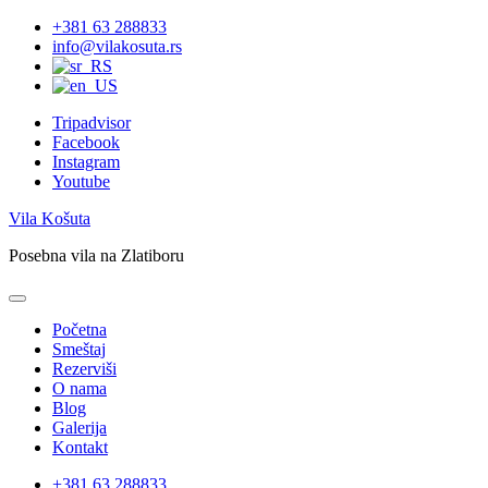
Skip
+381 63 288833
to
info@vilakosuta.rs
content
Tripadvisor
Facebook
Instagram
Youtube
Vila Košuta
Posebna vila na Zlatiboru
Početna
Smeštaj
Rezerviši
O nama
Blog
Galerija
Kontakt
+381 63 288833