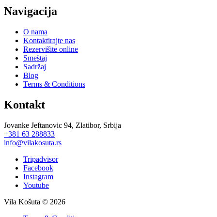
Navigacija
O nama
Kontaktirajte nas
Rezervišite online
Smeštaj
Sadržaj
Blog
Terms & Conditions
Kontakt
J
ovanke Jeftanovic 94, Zlatibor, Srbija
+381 63 288833
info@vilakosuta.rs
Tripadvisor
Facebook
Instagram
Youtube
Vila Košuta © 2026