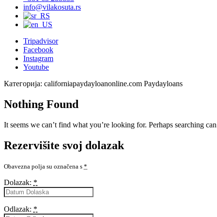
info@vilakosuta.rs
Tripadvisor
Facebook
Instagram
Youtube
Категорија:
californiapaydayloanonline.com Paydayloans
Nothing Found
It seems we can’t find what you’re looking for. Perhaps searching can
Rezervišite svoj dolazak
Obavezna polja su označena s
*
Dolazak:
*
Odlazak:
*