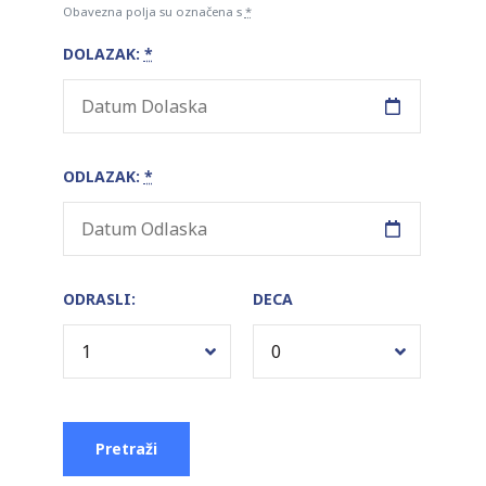
Obavezna polja su označena s
*
DOLAZAK:
*
ODLAZAK:
*
ODRASLI:
DECA