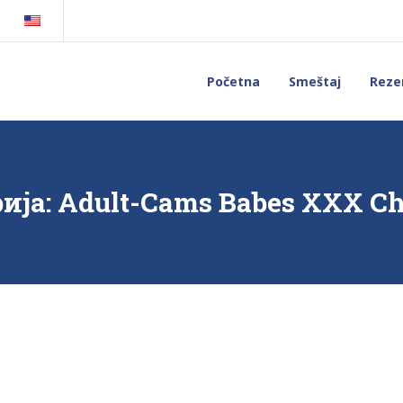
Početna
Smeštaj
Rezer
ија:
Adult-Cams Babes XXX C