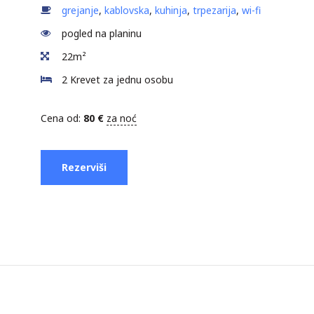
grejanje
,
kablovska
,
kuhinja
,
trpezarija
,
wi-fi
pogled na planinu
22m²
2 Krevet za jednu osobu
Cena od:
80
€
za noć
Rezerviši