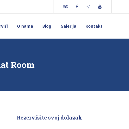
Tripadvisor
Facebook
Instagram
Youtube
viši
O nama
Blog
Galerija
Kontakt
hat Room
Rezervišite svoj dolazak