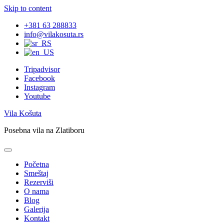
Skip to content
+381 63 288833
info@vilakosuta.rs
Tripadvisor
Facebook
Instagram
Youtube
Vila Košuta
Posebna vila na Zlatiboru
Početna
Smeštaj
Rezerviši
O nama
Blog
Galerija
Kontakt