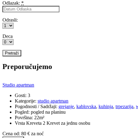
Odlazak:
*
Odrasli:
Deca
Preporučujemo
Studio apartman
Gosti:
3
Kategorije:
studio apartman
Pogodnosti / Sadržaji:
grejanje
,
kablovska
,
kuhinja
,
trpezarija
,
w
Pogled:
pogled na planinu
Površina:
22m²
Vrsta Kreveta
2 Krevet za jednu osobu
Cena od:
80
€
za noć