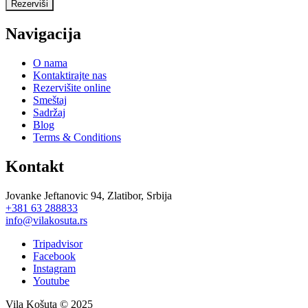
Rezerviši
Navigacija
O nama
Kontaktirajte nas
Rezervišite online
Smeštaj
Sadržaj
Blog
Terms & Conditions
Kontakt
J
ovanke Jeftanovic 94, Zlatibor, Srbija
+381 63 288833
info@vilakosuta.rs
Tripadvisor
Facebook
Instagram
Youtube
Vila Košuta © 2025