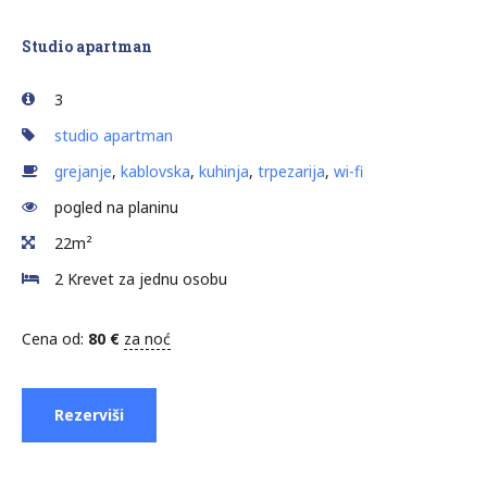
Studio apartman
3
studio apartman
grejanje
,
kablovska
,
kuhinja
,
trpezarija
,
wi-fi
pogled na planinu
22m²
2 Krevet za jednu osobu
Cena od:
80
€
za noć
Rezerviši