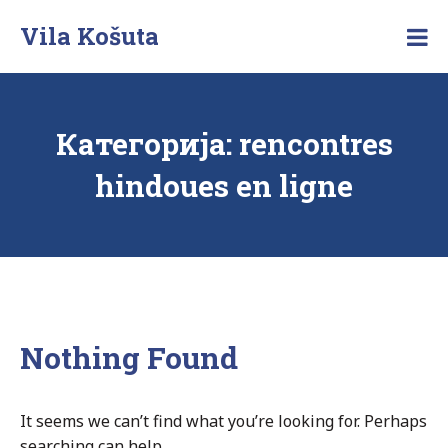
Skip
Vila Košuta
to
Posebna
content
vila
na
Zlatiboru
Категорија:
rencontres
hindoues en ligne
Nothing Found
It seems we can’t find what you’re looking for. Perhaps
searching can help.