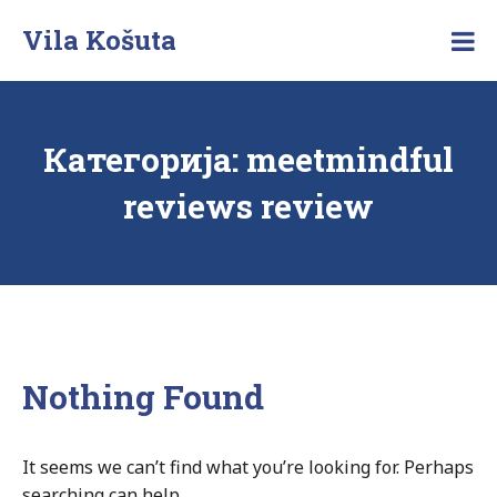
Skip
Vila Košuta
to
Posebna
content
vila
na
Zlatiboru
Категорија:
meetmindful
reviews review
Nothing Found
It seems we can’t find what you’re looking for. Perhaps
searching can help.