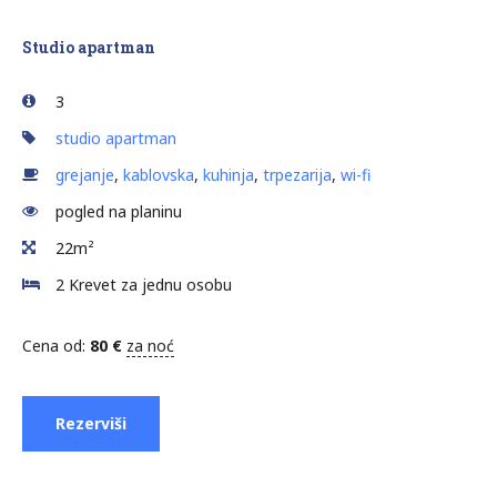
Studio apartman
3
studio apartman
grejanje
,
kablovska
,
kuhinja
,
trpezarija
,
wi-fi
pogled na planinu
22m²
2 Krevet za jednu osobu
Cena od:
80
€
za noć
Rezerviši