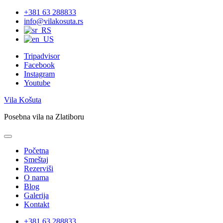
Skip
+381 63 288833
to
info@vilakosuta.rs
content
Tripadvisor
Facebook
Instagram
Youtube
Vila Košuta
Posebna vila na Zlatiboru
Početna
Smeštaj
Rezerviši
O nama
Blog
Galerija
Kontakt
+381 63 288833